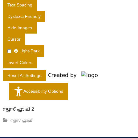
T
Text Spacing
D
.
Dyslexia Friendly
Hide Images
Cursor
Light-Dark
Invert Colors
Created by
Reset All Settings
Accessibility Options
ന്യൂസ് ഫ്ലാഷ് 2
ന്യൂസ് ഫ്ലാഷ്